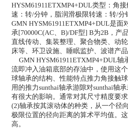
HYSM61911ETXMP4+DUL
类型：角接
速：转/分钟，脂润滑极限转速：转/分
GMN
HYSM61911ETXMP4+DUL
是面
承[70000C(AC、B)/DF型] B为2
直线传动、集装整理、聚合物类、动
床等、环卫设施、睡眠监护、波谱产
GMN
HYSM61911ETXMP4+DUL
轴
流即冲入油箱底部的存油中，使用这
球轴承的结构、性能特点推力角接触球
用的推力sunthai轴承游隙对sunth
有很大的影响。通常对其尺寸精度要求较高(
(2)轴承按其滚动体的种类，从一个径
极限位置的径向距离的算术平均值。
高。