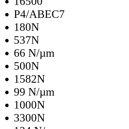
16500
P4/ABEC7
180N
537N
66 N/µm
500N
1582N
99 N/µm
1000N
3300N