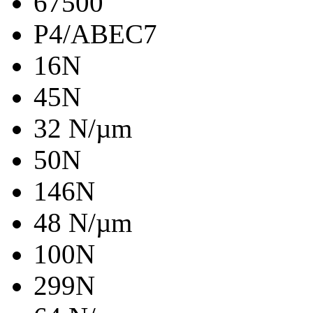
67500
P4/ABEC7
16N
45N
32 N/µm
50N
146N
48 N/µm
100N
299N