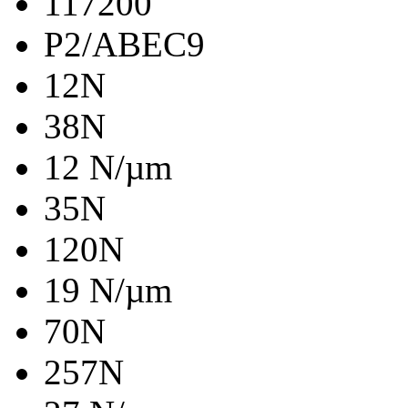
117200
P2/ABEC9
12N
38N
12 N/µm
35N
120N
19 N/µm
70N
257N