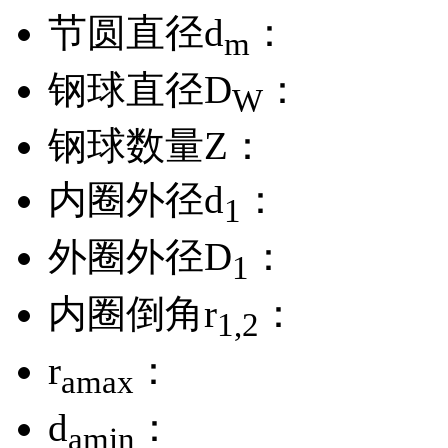
节圆直径d
：
m
钢球直径D
：
W
钢球数量Z：
内圈外径d
：
1
外圈外径D
：
1
内圈倒角r
：
1,2
r
：
amax
d
：
amin