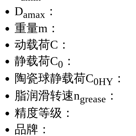
D
：
amax
重量m：
动载荷C：
静载荷C
：
0
陶瓷球静载荷C
：
0HY
脂润滑转速n
：
grease
精度等级：
品牌：